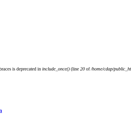
 braces is deprecated in
include_once()
(line
20
of
/home/cdap/public_htm
h