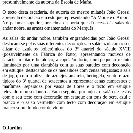
presumivelmente da autoria da Escola de Mafra.
O tecto desta escadaria, da autoria do mestre milanês João Grossi,
apresenta decoração em estuque representando “A Morte e o Amor”.
No patamar superior, por cima da porta que dá acesso às salas do
andar nobre, as armas ornamentadas do Marquês.
As salas do andar nobre, também engrandecidas por João Grossi,
destacam-se pelas suas diferentes decorações: o salão azul com o seu
alizar de azulejos policrómicos do 3º quartel do século XVIII
(possivelmente da Fábrica do Rato), apresentando motivos de
carácter militar e heráldico; a capela/oratório, num pequeno recinto
iluminado por uma clarabóia com as suas paredes com decoração
em estuque, destacando-se os medalhões com cenas religiosas; a sala
de jogo, com o alizar de azulejos amarelo, beringela, verde e azul
típicos do 3º quartel de setecentos a representar cenas campestres e
marítimas, separadas por vasos de flores e o tecto em estuque
relevado representando a Fama seguida por anjos; o salão de festas
com o seu tecto com decoração em estuque em tons de ocre, azul e
branco e o salão vermelho com tecto com decoração em estuque
branco sobre fundo cor de vinho.
O Jardim