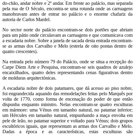
do-chão, andar nobre e 2º andar. Em frente ao palácio, mas separada
pela rua de O Século, encontra-se uma rotunda onde as carruagens
manobravam antes de entrar no palácio e o enorme chafariz da
autoria de Carlos Mardel.
No sector norte do palácio encontram-se dois portões que abriam
para um pátio onde circulavam as carruagens e que comunicava com
a escadaria nobre. Sobre a janela de sacada desta entrada encontram-
se as armas dos Carvalho e Melo (estrela de oito pontas dentro de
quatro crescentes).
Na entrada pelo número 79 do Palácio, onde se situa a recepção do
Carpe Diem Arte e Pesquisa, encontram-se seis quadros de azulejo
encaixilhados, quatro deles representando cenas figurativas dentro
de molduras arquitectónicas.
A escadaria nobre de dois patamares, que dá acesso ao piso nobre,
foi engrandecida aquando das remodelações feitas pelo Marquês por
volta de 1770, como forma de encenação do poder de que então
dispunha enquanto ministro. Nelas encontram-se quatro esculturas
em mármore: uma Vénus em tamanho natural, no patamar inferior;
um Hércules em tamanho natural, empunhando a maça envolta em
pele de leão, no patamar superior e voltado para Vénus; dois grupos
escultóricos iguais, que representam as armas dos Carvalho e Melo.
Dadas a época e as características, estas esculturas são