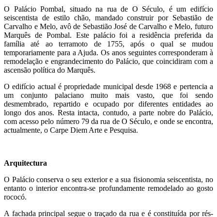
O Palácio Pombal, situado na rua de O Século, é um edifício
seiscentista de estilo chão, mandado construir por Sebastião de
Carvalho e Melo, avô de Sebastião José de Carvalho e Melo, futuro
Marquês de Pombal. Este palácio foi a residência preferida da
família até ao terramoto de 1755, após o qual se mudou
temporariamente para a Ajuda. Os anos seguintes corresponderam à
remodelação e engrandecimento do Palácio, que coincidiram com a
ascensão política do Marquês.
O edifício actual é propriedade municipal desde 1968 e pertencia a
um conjunto palaciano muito mais vasto, que foi sendo
desmembrado, repartido e ocupado por diferentes entidades ao
longo dos anos. Resta intacta, contudo, a parte nobre do Palácio,
com acesso pelo número 79 da rua de O Século, e onde se encontra,
actualmente, o Carpe Diem Arte e Pesquisa.
Arquitectura
O Palácio conserva o seu exterior e a sua fisionomia seiscentista, no
entanto o interior encontra-se profundamente remodelado ao gosto
rococó.
A fachada principal segue o traçado da rua e é constituída por rés-