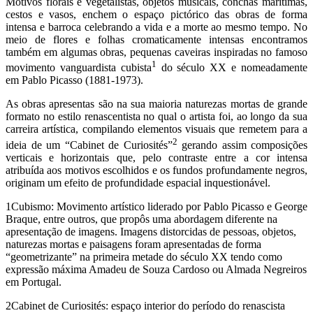
Motivos florais e vegetalistas, objetos musicais, conchas marítimas,
cestos e vasos, enchem o espaço pictórico das obras de forma
intensa e barroca celebrando a vida e a morte ao mesmo tempo. No
meio de flores e folhas cromaticamente intensas encontramos
também em algumas obras, pequenas caveiras inspiradas no famoso
1
movimento vanguardista cubista
do século XX e nomeadamente
em Pablo Picasso (1881-1973).
As obras apresentas são na sua maioria naturezas mortas de grande
formato no estilo renascentista no qual o artista foi, ao longo da sua
carreira artística, compilando elementos visuais que remetem para a
2
ideia de um “Cabinet de Curiosités”
gerando assim composições
verticais e horizontais que, pelo contraste entre a cor intensa
atribuída aos motivos escolhidos e os fundos profundamente negros,
originam um efeito de profundidade espacial inquestionável.
1
Cubismo: Movimento artístico liderado por Pablo Picasso e George
Braque, entre outros, que propôs uma abordagem diferente na
apresentação de imagens. Imagens distorcidas de pessoas, objetos,
naturezas mortas e paisagens foram apresentadas de forma
“geometrizante” na primeira metade do século XX tendo como
expressão máxima Amadeu de Souza Cardoso ou Almada Negreiros
em Portugal.
2
Cabinet de Curiosités: espaço interior do período do renascista