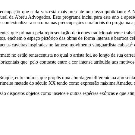
eocupação que cada vez está mais presente no nosso quotidiano: A Na
ural da Abreu Advogados. Este programa inclui para este ano a apres
 contextualizar a sua obra nas preocupações curatoriais do programa ap
ntes que primam pela representação de ícones tradicionalmente trabalh
 vasos, enchem o espaço pictórico das obras de forma intensa e barroca 
1
enas caveiras inspiradas no famoso movimento vanguardista cubista
ato no estilo renascentista no qual o artista foi, ao longo da sua carre
rizontais que, pelo contraste entre a cor intensa atribuída aos motiv
raque, entre outros, que propôs uma abordagem diferente na apresentaç
a primeira metade do século XX tendo como expressão máxima Amadeu 
 são dispostos objetos como insetos e outras espécies exóticas e que at