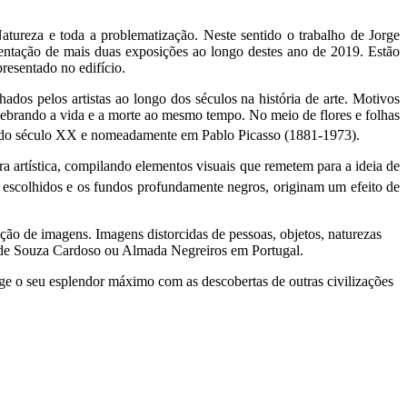
tureza e toda a problematização. Neste sentido o trabalho de Jorge
entação de mais duas exposições ao longo destes ano de 2019. Estão
resentado no edifício.
ados pelos artistas ao longo dos séculos na história de arte. Motivos
celebrando a vida e a morte ao mesmo tempo. No meio de flores e folhas
do século XX e nomeadamente em Pablo Picasso (1881-1973).
ira artística, compilando elementos visuais que remetem para a ideia de
os escolhidos e os fundos profundamente negros, originam um efeito de
ão de imagens. Imagens distorcidas de pessoas, objetos, naturezas
de Souza Cardoso ou Almada Negreiros em Portugal.
inge o seu esplendor máximo com as descobertas de outras civilizações