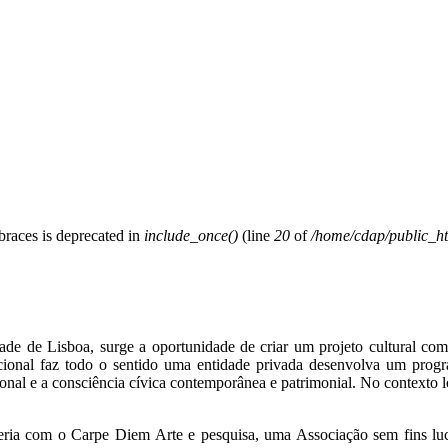
 braces is deprecated in
include_once()
(line
20
of
/home/cdap/public_htm
 de Lisboa, surge a oportunidade de criar um projeto cultural com 
nacional faz todo o sentido uma entidade privada desenvolva um progra
cional e a consciência cívica contemporânea e patrimonial. No context
eria com o Carpe Diem Arte e pesquisa, uma Associação sem fins lu