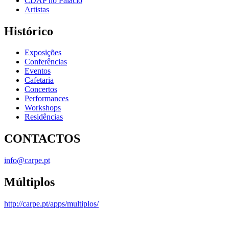
CDAP no Palácio
Artistas
Histórico
Exposições
Conferências
Eventos
Cafetaria
Concertos
Performances
Workshops
Residências
CONTACTOS
info@carpe.pt
Múltiplos
http://carpe.pt/apps/multiplos/