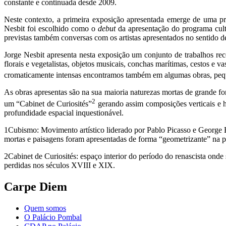
constante e continuada desde 2009.
Neste contexto, a primeira exposição apresentada emerge de uma pr
Nesbit foi escolhido como o
debut
da apresentação do programa cult
previstas também conversas com os artistas apresentados no sentido de
Jorge Nesbit apresenta nesta exposição um conjunto de trabalhos rece
florais e vegetalistas, objetos musicais, conchas marítimas, cestos e
cromaticamente intensas encontramos também em algumas obras, pequ
As obras apresentas são na sua maioria naturezas mortas de grande form
2
um “Cabinet de Curiosités”
gerando assim composições verticais e ho
profundidade espacial inquestionável.
1
Cubismo: Movimento artístico liderado por Pablo Picasso e George B
mortas e paisagens foram apresentadas de forma “geometrizante” n
2
Cabinet de Curiosités: espaço interior do período do renascista onde
perdidas nos séculos XVIII e XIX.
Carpe Diem
Quem somos
O Palácio Pombal