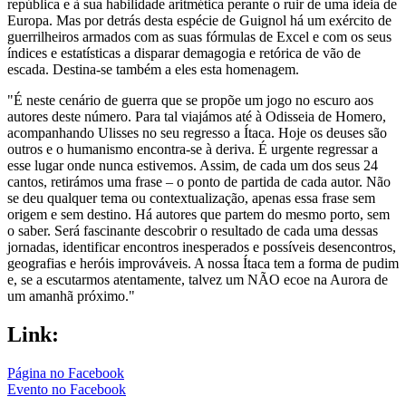
república e à sua habilidade aritmética perante o ruir de uma ideia de
Europa. Mas por detrás desta espécie de Guignol há um exército de
guerrilheiros armados com as suas fórmulas de Excel e com os seus
índices e estatísticas a disparar demagogia e retórica de vão de
escada. Destina-se também a eles esta homenagem.
"É neste cenário de guerra que se propõe um jogo no escuro aos
autores deste número. Para tal viajámos até à Odisseia de Homero,
acompanhando Ulisses no seu regresso a Ítaca. Hoje os deuses são
outros e o humanismo encontra-se à deriva. É urgente regressar a
esse lugar onde nunca estivemos. Assim, de cada um dos seus 24
cantos, retirámos uma frase – o ponto de partida de cada autor. Não
se deu qualquer tema ou contextualização, apenas essa frase sem
origem e sem destino. Há autores que partem do mesmo porto, sem
o saber. Será fascinante descobrir o resultado de cada uma dessas
jornadas, identificar encontros inesperados e possíveis desencontros,
geografias e heróis improváveis. A nossa Ítaca tem a forma de pudim
e, se a escutarmos atentamente, talvez um NÃO ecoe na Aurora de
um amanhã próximo."
Link:
Página no Facebook
Evento no Facebook