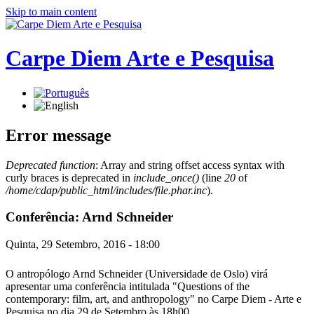
Skip to main content
Carpe Diem Arte e Pesquisa
Error message
Deprecated function
: Array and string offset access syntax with
curly braces is deprecated in
include_once()
(line
20
of
/home/cdap/public_html/includes/file.phar.inc
).
Conferência: Arnd Schneider
Quinta, 29 Setembro, 2016 - 18:00
O antropólogo Arnd Schneider (Universidade de Oslo) virá
apresentar uma conferência intitulada "Questions of the
contemporary: film, art, and anthropology" no Carpe Diem - Arte e
Pesquisa no dia 29 de Setembro às 18h00.