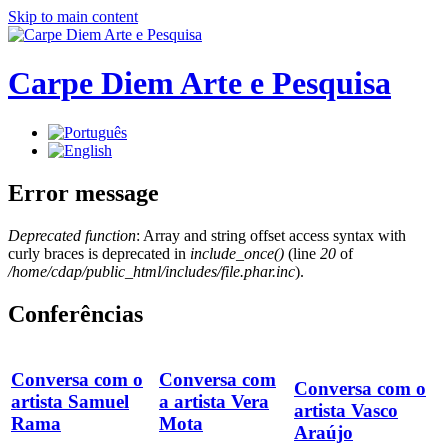
Skip to main content
Carpe Diem Arte e Pesquisa
Error message
Deprecated function
: Array and string offset access syntax with
curly braces is deprecated in
include_once()
(line
20
of
/home/cdap/public_html/includes/file.phar.inc
).
Conferências
Conversa com o
Conversa com
Conversa com o
artista Samuel
a artista Vera
artista Vasco
Rama
Mota
Araújo