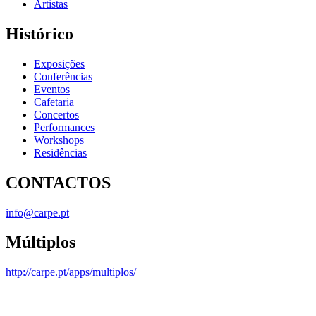
Artistas
Histórico
Exposições
Conferências
Eventos
Cafetaria
Concertos
Performances
Workshops
Residências
CONTACTOS
info@carpe.pt
Múltiplos
http://carpe.pt/apps/multiplos/