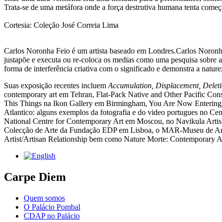
Trata-se de uma metáfora onde a força destrutiva humana tenta começa
Cortesia: Coleção José Correia Lima
Carlos Noronha Feio é um artista baseado em Londres.Carlos Noronha F
justapõe e executa ou re-coloca os medias como uma pesquisa sobre a 
forma de interferência criativa com o significado e demonstra a nature
Suas exposição recentes incluem
Accumulation, Displacement, Delet
contemporary art em Tehran, Flat-Pack Native and Other Pacific Co
This Things na Ikon Gallery em Birmingham, You Are Now Enterin
Atlantico: alguns exemplos da fotografia e do video portugues no Cen
National Centre for Contemporary Art em Moscou, no Navikula Artis
Colecção de Arte da Fundação EDP em Lisboa, o MAR-Museu de Arte 
Artist/Artisan Relationship bem como Nature Morte: Contemporary Art
Carpe Diem
Quem somos
O Palácio Pombal
CDAP no Palácio