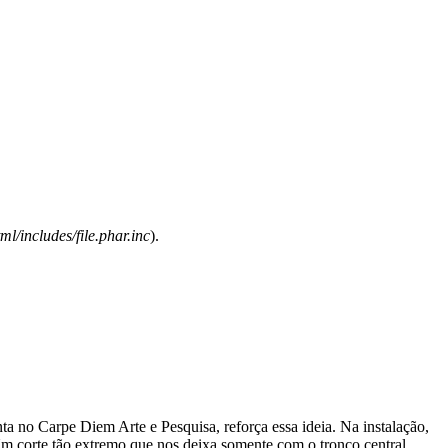
l/includes/file.phar.inc
).
nta no Carpe Diem Arte e Pesquisa, reforça essa ideia. Na instalação,
 corte tão extremo que nos deixa somente com o tronco central.