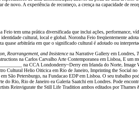
r de novo. A experiência de recomeço, a crença na capacidade de reorgan
eio tem uma prática diversificada que inclui ações, performance, víde
identidade cultural, local e global. Noronha Feio freqüentemente adota
za quase arbitrária em que o significado cultural é adotado ou interpreta
ion, Rearrangement, and Insistence
na Narrative Gallery em Londres,
T
nstructions na Carlos Carvalho Arte Contemporanea em Lisboa, E um 
g_________ na CCA Londonderry~Derry em Irlanda do Norte, Image 
tro Cultural Helio Oiticica em Rio de Janeiro, Imprinting the Social 
 em São Petersburgo, na Fundacao EDP em Lisboa. O seu trabalho pode
do Rio, Rio de Janeiro ea Galeria Saatchi em Londres. Pode encontr
ists Reinvigurate the Still Life Tradition ambos editados por Thames