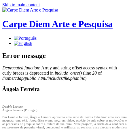
Skip to main content
Carpe Diem Arte e Pesquisa
Error message
Deprecated function
: Array and string offset access syntax with
curly braces is deprecated in
include_once()
(line
20
of
/home/cdap/public_html/includes/file.phar.inc
).
Ângela Ferreira
Double Lecture
Ângela Ferreira (Portugal)
Em Double lecture, Ângela Ferreira apresenta uma série de novos trabalhos: uma escultura
maqueta, uma série fotográfica e uma peça em vídeo, espécie de aula sobre as motivações e
os processos de pesquisa sobre a feitura da sua obra. Neste projecto, a artista dá a conhecer o
seu processo de pesquisa visual, conceptual e estilística, ao revisitar a arquitectura modernista