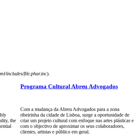
l/includes/file.phar.inc
).
Programa Cultural Abreu Advogados
Com a mudança da Abreu Advogados para a zona
ibly
ribeirinha da cidade de Lisboa, surge a oportunidade de
lity, the
criar um projeto cultural com enfoque nas artes plásticas e
ential
com o objectivo de aproximar os seus colaboradores,
clientes, artistas e público em geral.