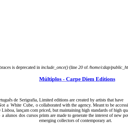
 braces is deprecated in
include_once()
(line
20
of
/home/cdap/public_htm
Múltiplos - Carpe Diem Editions
uguês de Serigrafia,
Limited editions are created by artists that have
 Not a White Cube, o
collaborated with the agency. Meant to be access
e Lisboa, lançam com
priced, but maintaining high standards of high qua
 a alunos dos cursos
prints are made to generate the interest of new pot
emerging collectors of contemporary art.