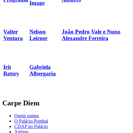
Image
Valter
Nelson
João Pedro Vale e Nuno
Ventura
Leirner
Alexandre Ferreira
Irit
Gabriela
Batsry
Albergaria
Carpe Diem
Quem somos
O Palácio Pombal
CDAP no Palácio
Artistas