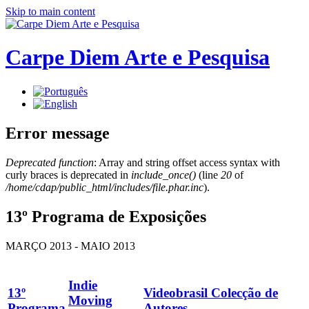
Skip to main content
Carpe Diem Arte e Pesquisa
Error message
Deprecated function
: Array and string offset access syntax with
curly braces is deprecated in
include_once()
(line
20
of
/home/cdap/public_html/includes/file.phar.inc
).
13º Programa de Exposições
MARÇO 2013 - MAIO 2013
Indie
13º
Videobrasil Colecção de
Moving
Programa
Autores